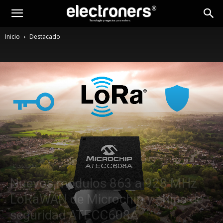
Inicio
Destacado
Destacado
Nuevos módulos 863 a 928 MHz
LoRaWAN de Microchip y chips de
seguridad ATECC608A