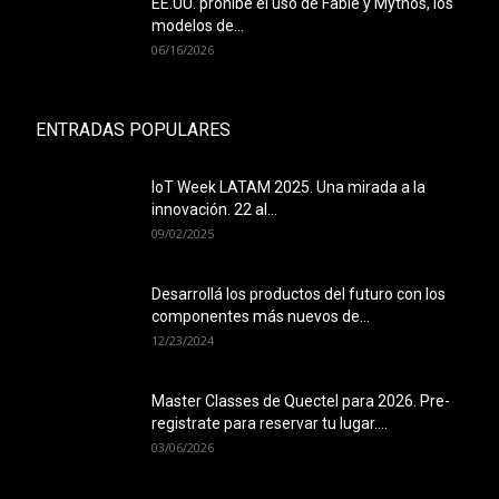
EE.UU. prohíbe el uso de Fable y Mythos, los
modelos de...
06/16/2026
ENTRADAS POPULARES
IoT Week LATAM 2025. Una mirada a la
innovación. 22 al...
09/02/2025
Desarrollá los productos del futuro con los
componentes más nuevos de...
12/23/2024
Master Classes de Quectel para 2026. Pre-
registrate para reservar tu lugar....
03/06/2026