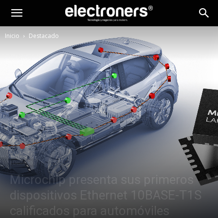
Inicio
Destacado
Destacado
Microchip presenta sus primeros
dispositivos Ethernet 10BASE-T1S
calificados para automóviles