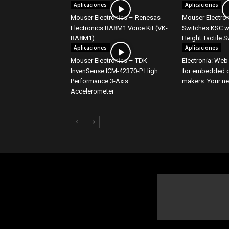
Aplicaciones
Aplicaciones
Mouser Electronics – Renesas
Mouser Electro
Electronics RA8M1 Voice Kit (VK-
Switches KSC wi
RA8M1)
Height Tactile 
Aplicaciones
Aplicaciones
Mouser Electronics – TDK
Electronia: Web
InvenSense ICM-42370-P High
for embedded d
Performance 3-Axis
makers. Your ne
Accelerometer