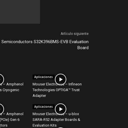
Artículo siguiente
P Semiconductors S32K396BMS-EVB Evaluation
Board
Aplicaciones
cs – Amphenol
Mouser Electronics – Infineon
s Cryogenic
Technologies OPTIGA™ Trust
Adapter
Aplicaciones
cs – Amphenol
Mouser Electronics – u-blox
(PCIe) Gen 6
SARA-R52 Adapter Boards &
tors
Evaluation Kits