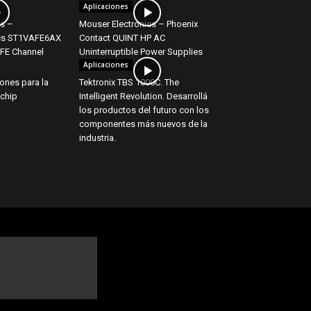
Aplicaciones
cs –
Mouser Electronics – Phoenix
ics ST1VAFE6AX
Contact QUINT HP AC
AFE Channel
Uninterruptible Power Supplies
Aplicaciones
ones para la
Tektronix TBS 1000C. The
ochip
Intelligent Revolution. Desarrollá
los productos del futuro con los
componentes más nuevos de la
industria.