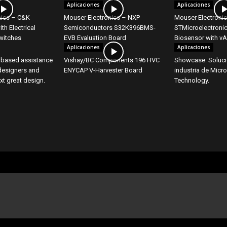
Aplicaciones
Aplicaciones
nics – C&K
Mouser Electronics – NXP
Mouser Electroni
th Electrical
Semiconductors S32K396BMS-
STMicroelectron
Switches
EVB Evaluation Board
Biosensor with v
Aplicaciones
Aplicaciones
 based assistance
Vishay/BC Components 196 HVC
Showcase: Soluci
esigners and
ENYCAP V-Harvester Board
industria de Micr
xt great design.
Technology.