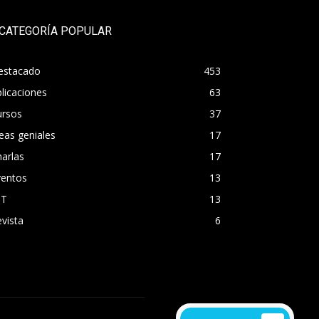
CATEGORÍA POPULAR
estacado
453
licaciones
63
ursos
37
eas geniales
17
arlas
17
ventos
13
OT
13
vista
6