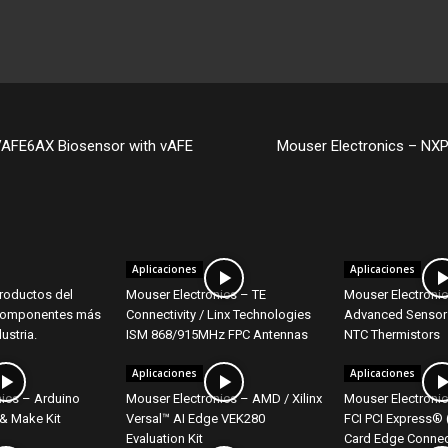
VAFE6AX Biosensor with vAFE
Mouser Electronics – NX
Aplicaciones
Aplicaciones
productos del
Mouser Electronics – TE
Mouser Electroni
 componentes más
Connectivity / Linx Technologies
Advanced Sensor
ustria.
ISM 868/915MHz FPC Antennas
NTC Thermistors
Aplicaciones
Aplicaciones
nics – Arduino
Mouser Electronics – AMD / Xilinx
Mouser Electroni
& Make Kit
Versal™ AI Edge VEK280
FCI PCI Express® 
Evaluation Kit
Card Edge Connec