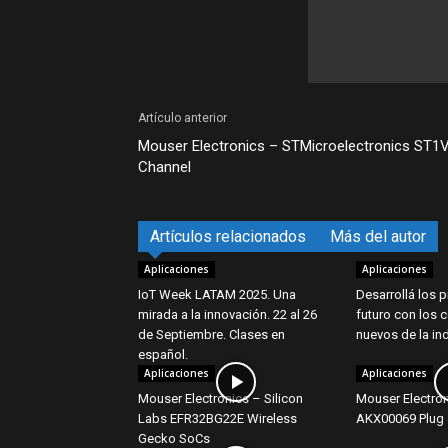
Artículo anterior
Mouser Electronics – STMicroelectronics ST1
Channel
Artículos relacionados
Más del autor
Aplicaciones
Aplicaciones
IoT Week LATAM 2025. Una
Desarrollá los 
mirada a la innovación. 22 al 26
futuro con los
de Septiembre. Clases en
nuevos de la ind
español.
Aplicaciones
Aplicaciones
Mouser Electronics – Silicon
Mouser Electro
Labs EFR32BG22E Wireless
AKX00069 Plug 
Gecko SoCs